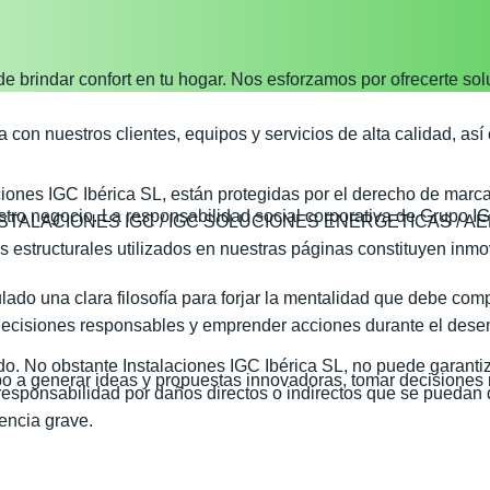
 brindar confort en tu hogar. Nos esforzamos por ofrecerte sol
a con nuestros clientes, equipos y servicios de alta calidad, a
ones IGC Ibérica SL, están protegidas por el derecho de marca 
tro negocio. La responsabilidad social corporativa de Grupo IG
rcas INSTALACIONES IGC / IGC SOLUCIONES ENERGETICAS / A
structurales utilizados en nuestras páginas constituyen inmovi
do una clara filosofía para forjar la mentalidad que debe comp
decisiones responsables y emprender acciones durante el dese
. No obstante Instalaciones IGC Ibérica SL, no puede garantiza
po a generar ideas y propuestas innovadoras, tomar decisiones 
responsabilidad por daños directos o indirectos que se puedan d
encia grave.