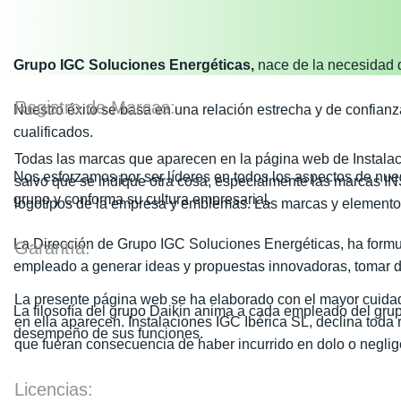
Grupo IGC Soluciones Energéticas,
nace de la necesidad de
Registro de Marcas:
Nuestro éxito se basa en una relación estrecha y de confianz
cualificados.
Todas las marcas que aparecen en la página web de Instalaci
Nos esforzamos por ser líderes en todos los aspectos de nues
salvo que se indique otra cosa, especialmente las ma
grupo y conforma su cultura empresarial.
logotipos de la empresa y emblemas. Las marcas y elementos e
La Dirección de Grupo IGC Soluciones Energéticas, ha formula
Garantía:
empleado a generar ideas y propuestas innovadoras, tomar 
La presente página web se ha elaborado con el mayor cuidado
La filosofía del grupo Daikin anima a cada empleado del gru
en ella aparecen. Instalaciones IGC Ibérica SL, declina toda 
desempeño de sus funciones.
que fueran consecuencia de haber incurrido en dolo o neglig
Licencias: