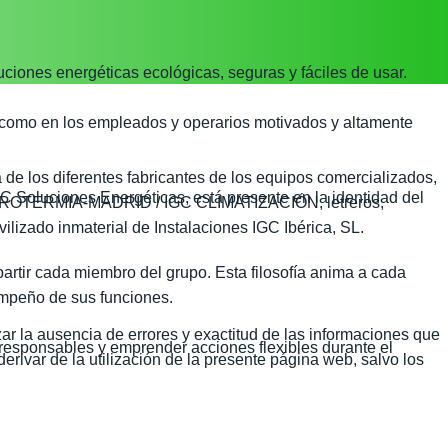
uciones energéticas ecológicas, seguras y fáciles de usar.
sí como en los empleados y operarios motivados y altamente
de los diferentes fabricantes de los equipos comercializados,
C Soluciones Energéticas, está presente en la identidad del
EROTERMIA-MADRID / IGC CLIMATIZACIÓN, letreros,
lizado inmaterial de Instalaciones IGC Ibérica, SL.
artir cada miembro del grupo. Esta filosofía anima a cada
mpeño de sus funciones.
r la ausencia de errores y exactitud de las informaciones que
responsables y emprender acciones flexibles durante el
erivar de la utilización de la presente página web, salvo los