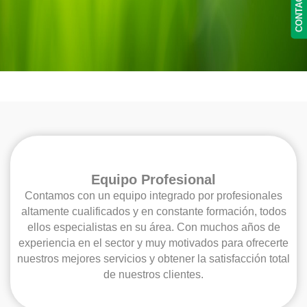
CONTACTO
Equipo Profesional
Contamos con un equipo integrado por profesionales
altamente cualificados y en constante formación, todos
ellos especialistas en su área. Con muchos años de
experiencia en el sector y muy motivados para ofrecerte
nuestros mejores servicios y obtener la satisfacción total
de nuestros clientes.