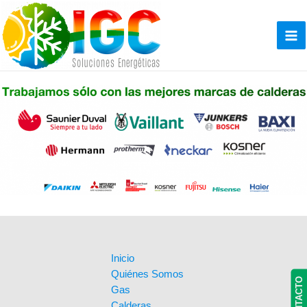
Ir
al
contenido
Ma
Me
Inicio
Quiénes Somos
CONTACTO
Gas
Calderas